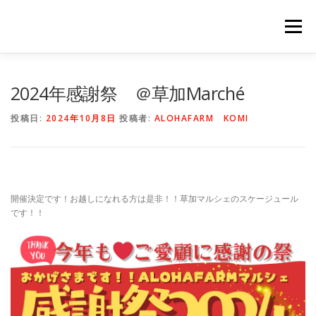
コ
ン
メニュー
テ
ン
ツ
へ
HOME
NEWS
STAFF
STORY
商品一覧
2024年感謝祭 ＠草加Marché
ス
キ
投稿日:
2024年10月8日
投稿者:
ALOHAFARM KOMI
ッ
プ
会社概要
公式オンラインショップ
出店のご案内（直販）
開催決定です！お越しになれる方は是非！！草加マルシェのスケージュール
です！！