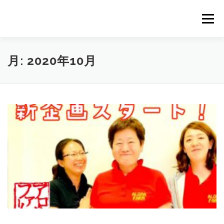
コ
ン
メニュー
テ
ン
ツ
へ
HOME
NEWS
STAFF
STORY
商品一覧
月:
2020年10月
ス
キ
ッ
プ
会社概要
公式オンラインショップ
出店のご案内（直販）