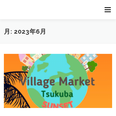
コ
ン
メニュー
テ
ン
ツ
へ
HOME
NEWS
STAFF
STORY
商品一覧
月:
2023年6月
ス
キ
ッ
プ
会社概要
公式オンラインショップ
出店のご案内（直販）