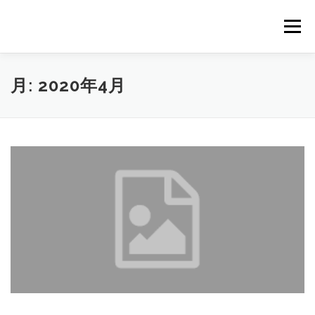
コ
ン
メニュー
テ
ン
ツ
へ
HOME
NEWS
STAFF
STORY
商品一覧
月:
2020年4月
ス
キ
ッ
プ
会社概要
公式オンラインショップ
出店のご案内（直販）