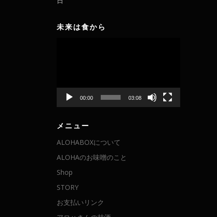
日
未来は食から
動
画
プ
レ
ー
ヤ
00:00
03:08
ー
メニュー
ALOHABOXについて
ALOHAのお味噌のこと
Shop
STORY
お支払いリンク