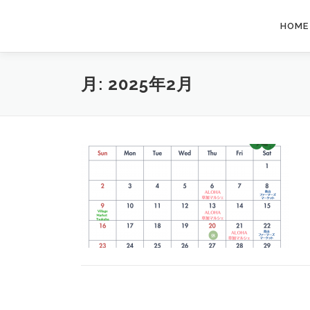
コ
ン
HOME
テ
ン
ツ
月:
2025年2月
へ
ス
キ
ッ
プ