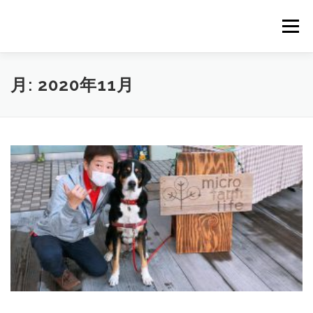
コ
ン
メニュー
テ
ン
ツ
へ
HOME
NEWS
STAFF
STORY
商品一覧
月:
2020年11月
ス
キ
ッ
プ
会社概要
公式オンラインショップ
出店のご案内（直販）