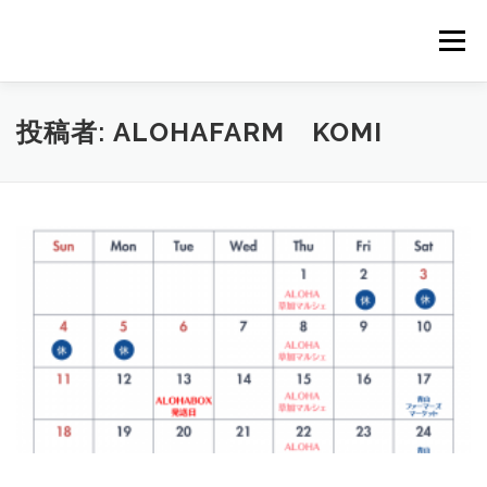
コ
ン
メニュー
テ
ン
ツ
へ
HOME
NEWS
STAFF
STORY
商品一覧
投稿者:
ALOHAFARM KOMI
ス
キ
ッ
プ
会社概要
公式オンラインショップ
出店のご案内（直販）