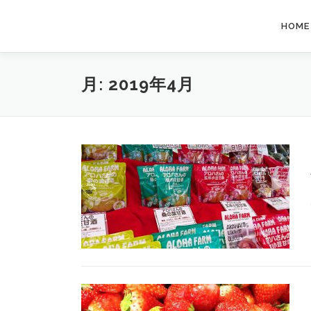
コ
ン
HOME
テ
ン
ツ
月:
2019年4月
へ
ス
キ
ッ
プ