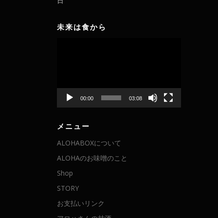
日
未来は食から
動
画
プ
レ
ー
ヤ
00:00
03:08
ー
メニュー
ALOHABOXについて
ALOHAのお味噌のこと
Shop
STORY
お支払いリンク