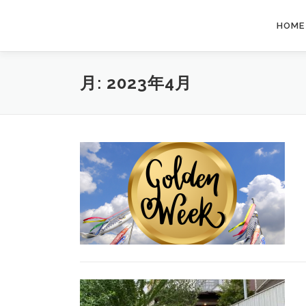
コ
ン
HOME
テ
ン
ツ
月:
2023年4月
へ
ス
キ
ッ
プ