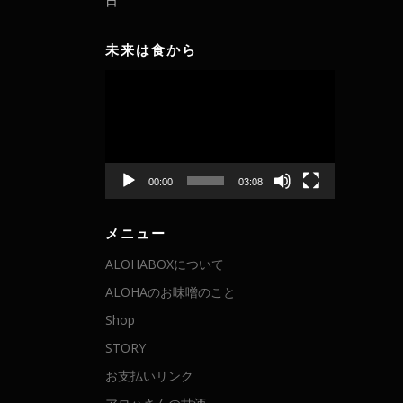
日
未来は食から
動
画
プ
レ
ー
ヤ
00:00
03:08
ー
メニュー
ALOHABOXについて
ALOHAのお味噌のこと
Shop
STORY
お支払いリンク