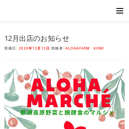
コ
ン
メニュー
テ
ン
ツ
へ
HOME
NEWS
STAFF
STORY
商品一覧
12月出店のお知らせ
ス
キ
投稿日:
2023年12月12日
投稿者:
ALOHAFARM KOMI
ッ
プ
会社概要
公式オンラインショップ
出店のご案内（直販）