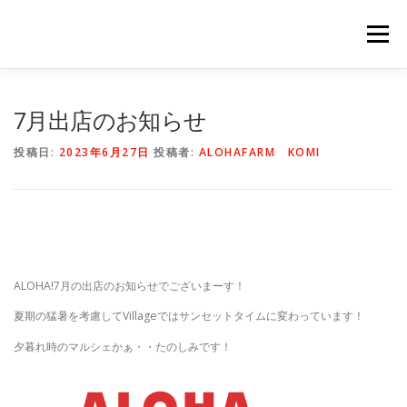
コ
ン
メニュー
テ
ン
ツ
へ
HOME
NEWS
STAFF
STORY
商品一覧
7月出店のお知らせ
ス
キ
投稿日:
2023年6月27日
投稿者:
ALOHAFARM KOMI
ッ
プ
会社概要
公式オンラインショップ
出店のご案内（直販）
ALOHA!7月の出店のお知らせでございまーす！
夏期の猛暑を考慮してVillageではサンセットタイムに変わっています！
夕暮れ時のマルシェかぁ・・たのしみです！