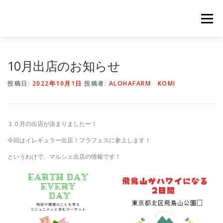
コ
ン
メニュー
テ
ン
ツ
へ
HOME
NEWS
STAFF
STORY
商品一覧
10月出店のお知らせ
ス
キ
投稿日:
2022年10月1日
投稿者:
ALOHAFARM KOMI
ッ
プ
会社概要
公式オンラインショップ
１０月の出店が決まりましたー！
出店のご案内（直販）
今回はイレギュラー出店！フラフェスに参上します！
というわけで、マルシェ出店の情報です！