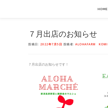
コ
ン
HOME
テ
ン
ツ
へ
７月出店のお知らせ
ス
キ
投稿日:
2022年7月5日
投稿者:
ALOHAFARM KOMI
ッ
プ
７月出店のお知らせです！