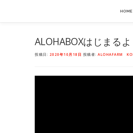
コ
ン
HOME
テ
ン
ツ
へ
ALOHABOXはじまる
ス
キ
投稿日:
2020年10月18日
投稿者:
ALOHAFARM KO
ッ
プ