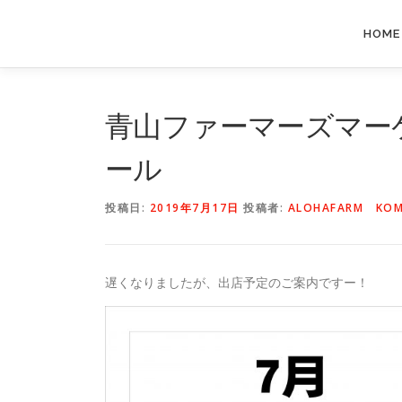
コ
ン
HOME
テ
ン
ツ
へ
青山ファーマーズマー
ス
キ
ール
ッ
プ
投稿日:
2019年7月17日
投稿者:
ALOHAFARM KOM
遅くなりましたが、出店予定のご案内ですー！