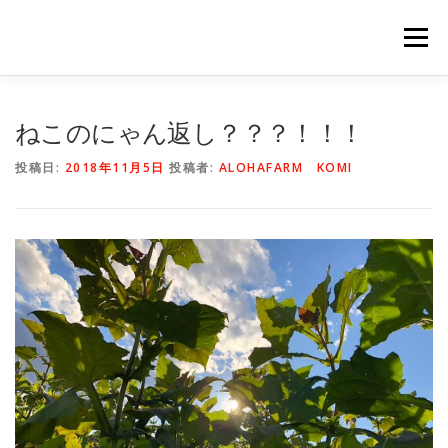
コ
ン
メニュー
テ
ン
ツ
へ
HOME
NEWS
STAFF
STORY
商品一覧
ねこのにゃん返し？？？！！！
ス
キ
投稿日:
2018年11月5日
投稿者:
ALOHAFARM KOMI
ッ
プ
会社概要
公式オンラインショップ
出店のご案内（直販）