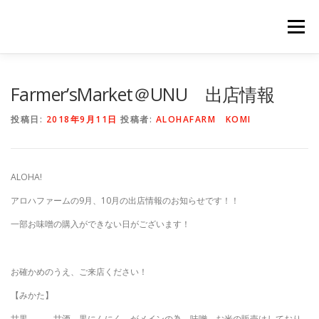
コ
ン
メニュー
テ
ン
ツ
へ
HOME
NEWS
STAFF
STORY
商品一覧
Farmer’sMarket＠UNU 出店情報
ス
キ
投稿日:
2018年9月11日
投稿者:
ALOHAFARM KOMI
ッ
プ
会社概要
公式オンラインショップ
ALOHA!
出店のご案内（直販）
アロハファームの9月、10月の出店情報のお知らせです！！
一部お味噌の購入ができない日がございます！
お確かめのうえ、ご来店ください！
【みかた】
甘黒 → 甘酒、黒にんにく、がメインの為、味噌、お米の販売はしており