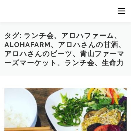
コ
ン
メニュー
テ
ン
ツ
へ
HOME
NEWS
STAFF
STORY
商品一覧
タグ:
ランチ会、アロハファーム、
ス
ALOHAFARM、アロハさんの甘酒、
キ
ッ
アロハさんのビーツ、青山ファーマ
プ
会社概要
公式オンラインショップ
ーズマーケット、ランチ会、生命力
出店のご案内（直販）