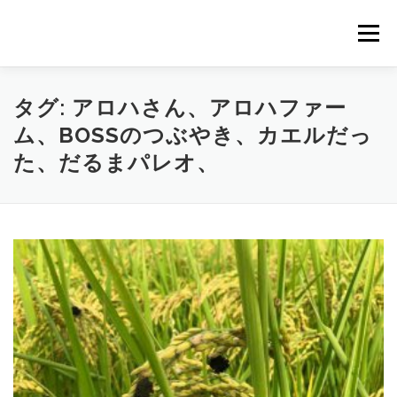
コ
ン
メニュー
テ
ン
ツ
へ
HOME
NEWS
STAFF
STORY
商品一覧
タグ:
アロハさん、アロハファー
ス
ム、BOSSのつぶやき、カエルだっ
キ
ッ
た、だるまパレオ、
プ
会社概要
公式オンラインショップ
出店のご案内（直販）